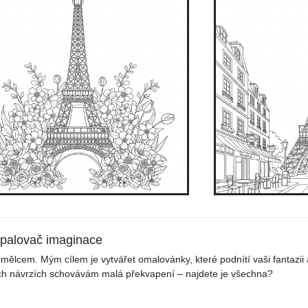
apalovač imaginace
mělcem. Mým cílem je vytvářet omalovánky, které podnítí vaši fantazii a
vých návrzích schovávám malá překvapení – najdete je všechna?