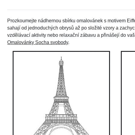
Prozkoumejte nádhernou sbírku omalovánek s motivem Eiff
sahají od jednoduchých obrysů až po složité vzory a zachyc
vzdělávací aktivity nebo relaxační zábavu a přinášejí do v
Omalovánky Socha svobody
.