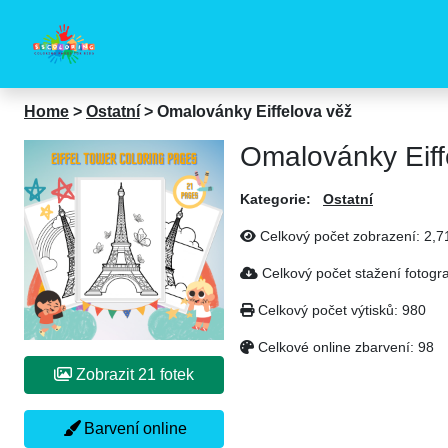
Home
>
Ostatní
>
Omalovánky Eiffelova věž
Omalovánky Eiff
Kategorie:
Ostatní
Celkový počet zobrazení:
2,7
Celkový počet stažení fotogra
Celkový počet výtisků:
980
Celkové online zbarvení:
98
Zobrazit 21 fotek
Barvení online