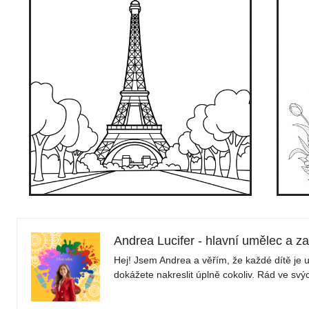
Andrea Lucifer - hlavní umělec a z
Hej! Jsem Andrea a věřím, že každé dítě je u
dokážete nakreslit úplně cokoliv. Rád ve s