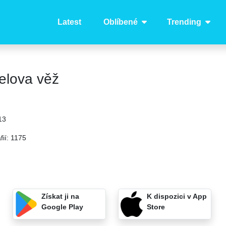
Latest
Oblíbené
Trending
elova věž
13
fií:
1175
Získat ji na
K dispozici v App
Google Play
Store