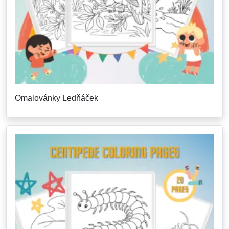
Omalovánky Ledňáček