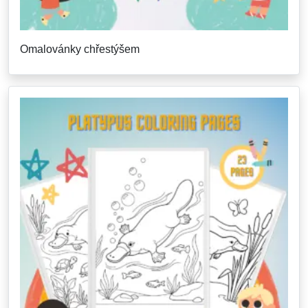
Omalovánky chřestýšem