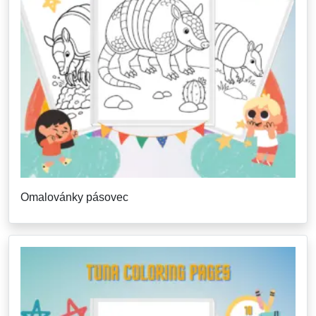
Omalovánky pásovec