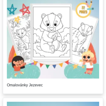
Omalovánky Jezevec