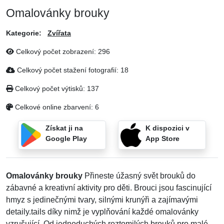
Omalovánky brouky
Kategorie:
Zvířata
Celkový počet zobrazení:
296
Celkový počet stažení fotografií:
18
Celkový počet výtisků:
137
Celkové online zbarvení:
6
Získat ji na
K dispozici v
Google Play
App Store
Omalovánky brouky
Přineste úžasný svět brouků do
zábavné a kreativní aktivity pro děti. Brouci jsou fascinující
hmyz s jedinečnými tvary, silnými krunýři a zajímavými
detaily.tails díky nimž je vyplňování každé omalovánky
vzrušující. Od jednoduchých roztomilých brouků pro malé