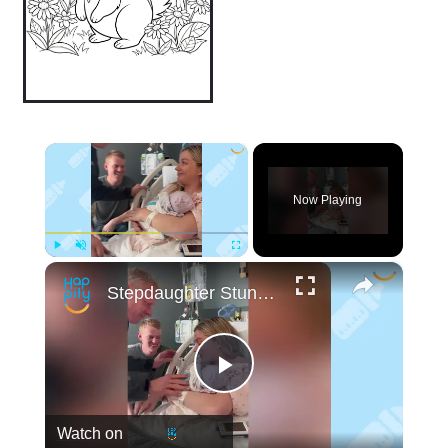
×
Now Playing
×
Play
Unmute
Fullscreen
Stepdaughter Stuns Stepdad Naming Baby After Him
Play
Watch on