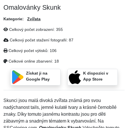
Omalovánky Skunk
Kategorie:
Zvířata
Celkový počet zobrazení:
355
Celkový počet stažení fotografií:
87
Celkový počet výtisků:
106
Celkové online zbarvení:
18
Získat ji na
K dispozici v
Google Play
App Store
Skunci jsou malá divoká zvířata známá pro svou
nadýchanost tails, jemné kulaté tvary a krásné černobílé
znaky. Díky tomuto jasnému kontrastu jsou pro děti
zábavným a snadným tématem k vybarvování. Na
SSColoring.com,
Omalovánky Skunk
Vdechněte tomuto