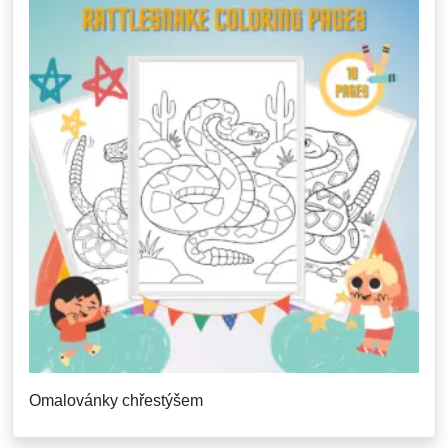
Omalovánky chřestýšem