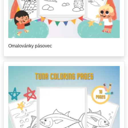
Omalovánky pásovec