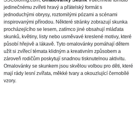
jedinečnému zvířeti hravý a přátelský formát s
jednoduchými obrysy, roztomilými pózami a scénami
inspirovanými přírodou. Některé stránky zobrazují skunka
procházejícího se lesem, zatímco jiné obsahují mláďata
skunků, květiny, listy nebo usměvavé kreslené motivy, které
působí hřejivě a lákavě. Tyto omalovánky pomáhají dětem
užít si zvířecí témata klidným a kreativním způsobem a
zároveň rodičům poskytují snadnou tisknutelnou aktivitu.
Omalovánky se skunkem jsou skvělou volbou pro děti, které
mají rády lesní zvířata, měkké tvary a okouzlující černobílé
vzory.