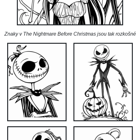
Znaky v The Nightmare Before Christmas jsou tak rozkošné