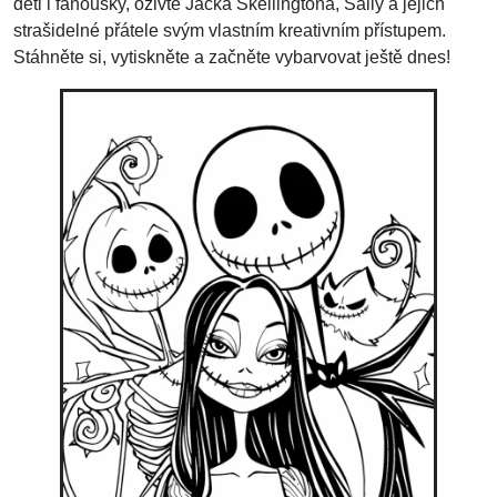
děti i fanoušky, oživte Jacka Skellingtona, Sally a jejich
strašidelné přátele svým vlastním kreativním přístupem.
Stáhněte si, vytiskněte a začněte vybarvovat ještě dnes!