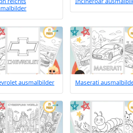
ph reichts
Incineroar ausmalbil
malbilder
vrolet ausmalbilder
Maserati ausmalbild