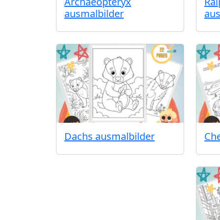
Archaeopteryx
Ral
ausmalbilder
aus
Dachs ausmalbilder
Che