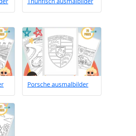
der
Thunfisch ausmalbilder
er
Porsche ausmalbilder