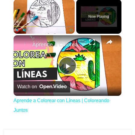
×
Now Playing
×
Play
Unmute
Fullscreen
Aprende a Colorear con Líneas | Coloreando Juntos
Play
Watch on
Video
Aprende a Colorear con Líneas | Coloreando
Juntos