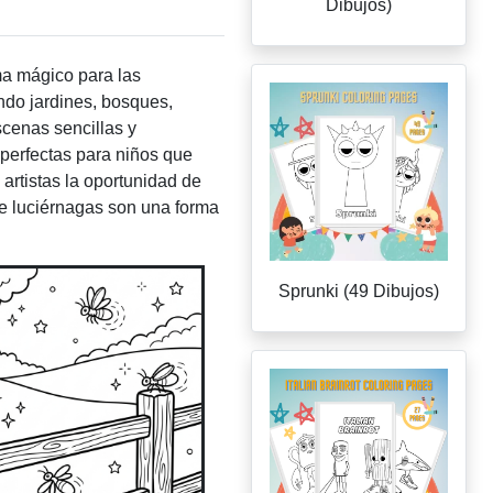
Dibujos)
ma mágico para las
ando jardines, bosques,
cenas sencillas y
n perfectas para niños que
 artistas la oportunidad de
de luciérnagas son una forma
Sprunki (49 Dibujos)