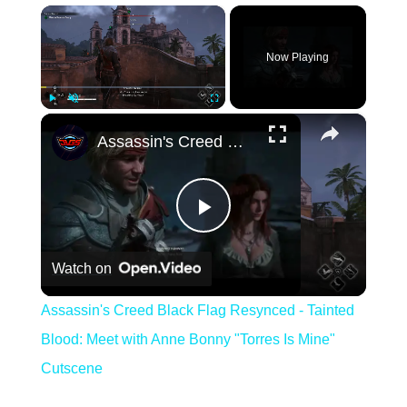
×
Now Playing
×
Play
Unmute
Fullscreen
Assassin's Creed Black Flag Resynced - Tainted Blood: Meet with Anne Bonny "Torres Is Mine" Cutscene
Play
Watch on
Video
Assassin's Creed Black Flag Resynced - Tainted
Blood: Meet with Anne Bonny "Torres Is Mine"
Cutscene