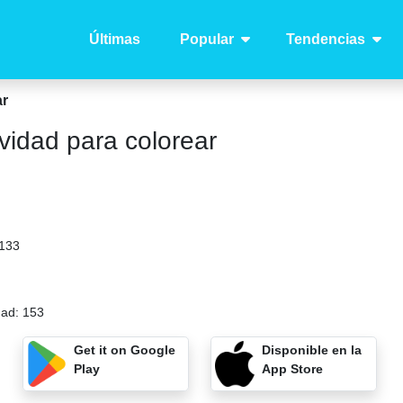
Últimas
Popular
Tendencias
ar
idad para colorear
133
dad:
153
Get it on Google
Disponible en la
Play
App Store