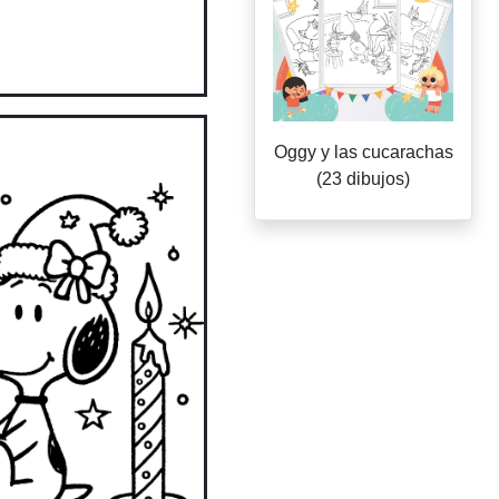
Oggy y las cucarachas
(23 dibujos)