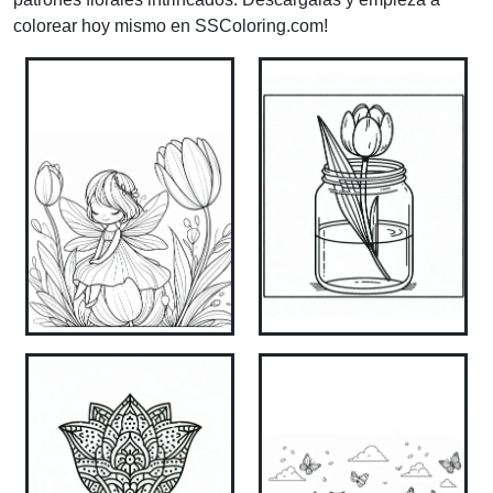
colorear hoy mismo en SSColoring.com!