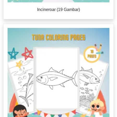
Incineroar (19 Gambar)