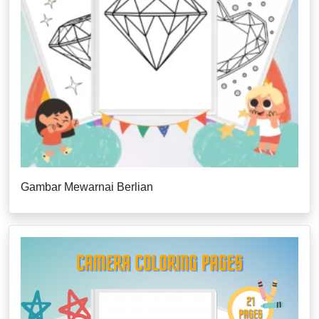
Gambar Mewarnai Berlian