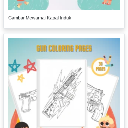
Gambar Mewarnai Kapal Induk