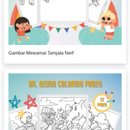
Gambar Mewarnai Senjata Nerf