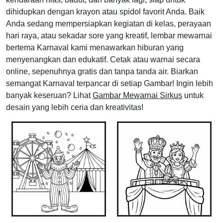
dihidupkan dengan krayon atau spidol favorit Anda. Baik
Anda sedang mempersiapkan kegiatan di kelas, perayaan
hari raya, atau sekadar sore yang kreatif, lembar mewarnai
bertema Karnaval kami menawarkan hiburan yang
menyenangkan dan edukatif. Cetak atau warnai secara
online, sepenuhnya gratis dan tanpa tanda air. Biarkan
semangat Karnaval terpancar di setiap Gambar! Ingin lebih
banyak keseruan? Lihat
Gambar Mewarnai Sirkus
untuk
desain yang lebih ceria dan kreativitas!