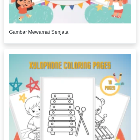
Gambar Mewarnai Senjata