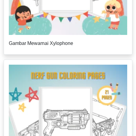
Gambar Mewarnai Xylophone