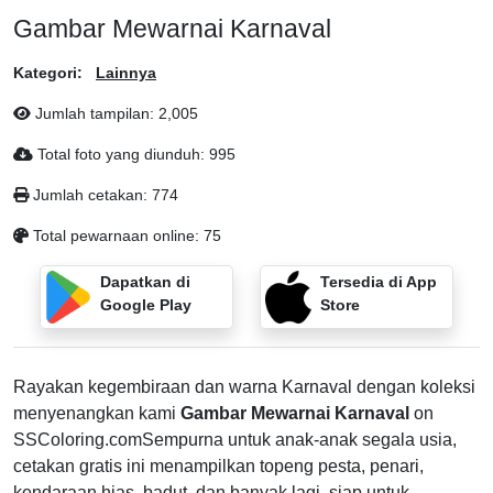
Gambar Mewarnai Karnaval
Kategori:
Lainnya
Jumlah tampilan:
2,005
Total foto yang diunduh:
995
Jumlah cetakan:
774
Total pewarnaan online:
75
Dapatkan di
Tersedia di App
Google Play
Store
Rayakan kegembiraan dan warna Karnaval dengan koleksi
menyenangkan kami
Gambar Mewarnai Karnaval
on
SSColoring.comSempurna untuk anak-anak segala usia,
cetakan gratis ini menampilkan topeng pesta, penari,
kendaraan hias, badut, dan banyak lagi, siap untuk