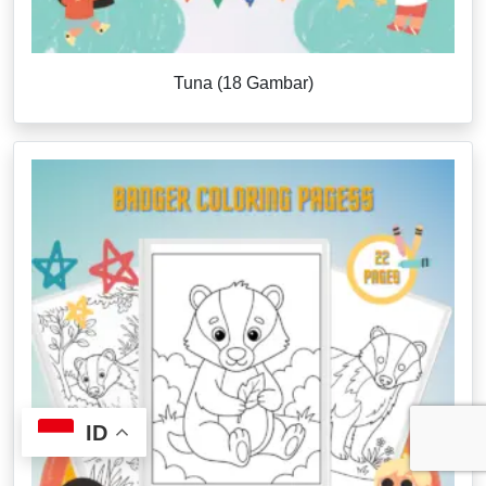
Tuna (18 Gambar)
ID