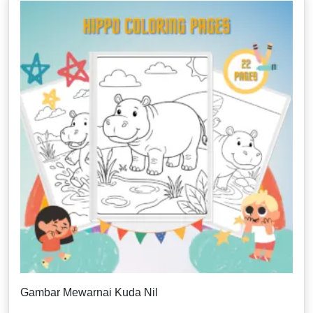
Gambar Mewarnai Kuda Nil