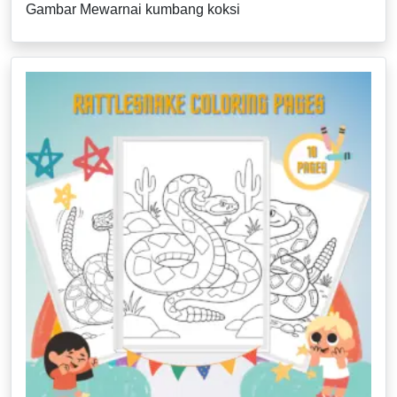
Gambar Mewarnai kumbang koksi