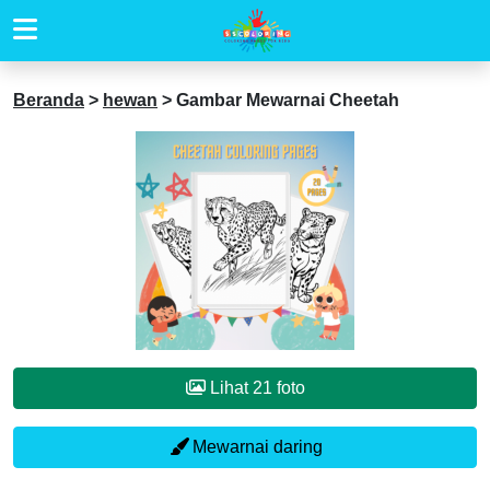
Beranda
>
hewan
>
Gambar Mewarnai Cheetah
Lihat 21 foto
Mewarnai daring