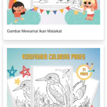
Gambar Mewarnai Ikan Malaikat