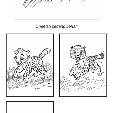
Cheetah sedang berlari