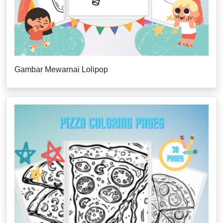
Gambar Mewarnai Lolipop