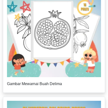
Gambar Mewarnai Buah Delima