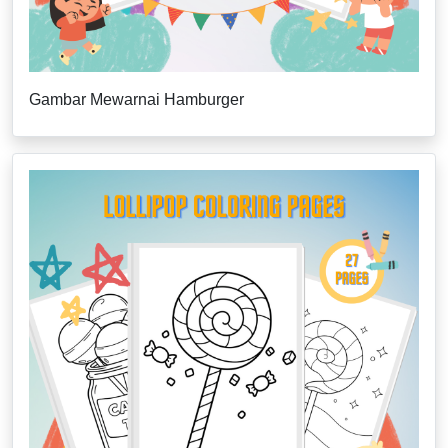
Gambar Mewarnai Hamburger