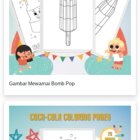
Gambar Mewarnai Bomb Pop