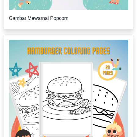
Gambar Mewarnai Popcorn