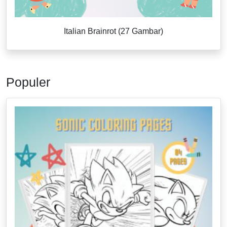
Italian Brainrot (27 Gambar)
Populer