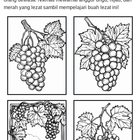
merah yang lezat sambil mempelajari buah lezat ini!