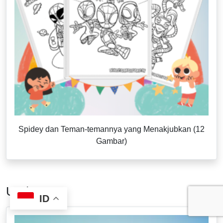
Spidey dan Teman-temannya yang Menakjubkan (12
Gambar)
Update
ID