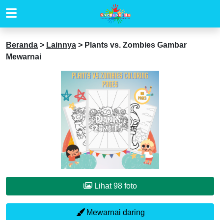
Beranda
>
Lainnya
>
Plants vs. Zombies Gambar
Mewarnai
Lihat 98 foto
Mewarnai daring