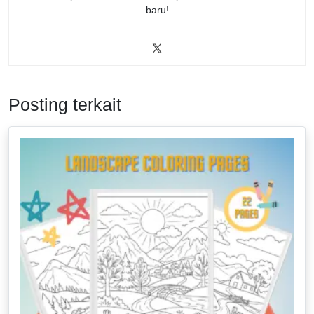
baru!
Posting terkait