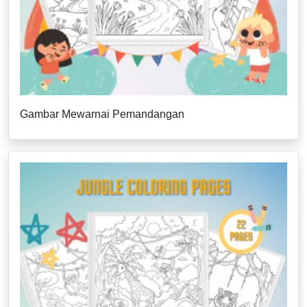
Gambar Mewarnai Pemandangan