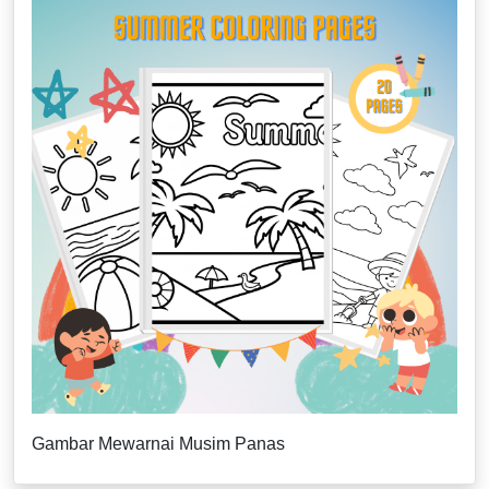
Gambar Mewarnai Musim Panas