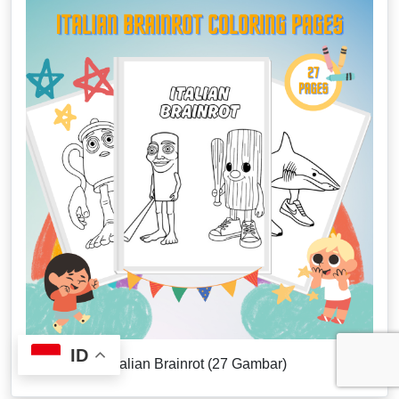
ID
Italian Brainrot (27 Gambar)