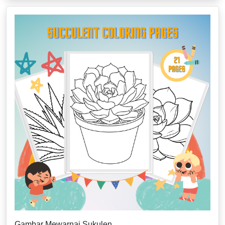
Gambar Mewarnai Sukulen