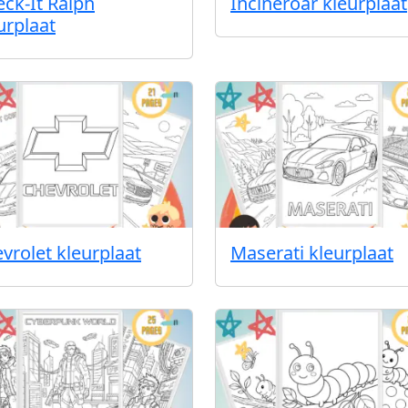
ck-It Ralph
Incineroar kleurplaat
urplaat
vrolet kleurplaat
Maserati kleurplaat