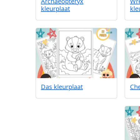
Archaeopteryx
Wre
kleurplaat
kle
Das kleurplaat
Che