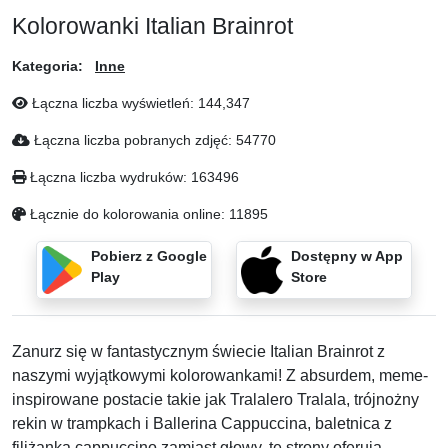
Kolorowanki Italian Brainrot
Kategoria:
Inne
Łączna liczba wyświetleń:
144,347
Łączna liczba pobranych zdjęć:
54770
Łączna liczba wydruków:
163496
Łącznie do kolorowania online:
11895
Pobierz z Google
Dostępny w App
Play
Store
Zanurz się w fantastycznym świecie Italian Brainrot z
naszymi wyjątkowymi kolorowankami! Z absurdem, meme-
inspirowane postacie takie jak Tralalero Tralala, trójnożny
rekin w trampkach i Ballerina Cappuccina, baletnica z
filiżanką cappuccino zamiast głowy, te strony oferują