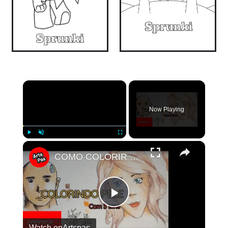
×
Now Playing
×
Play
Unmute
Fullscreen
COMO COLORIR PELE com 3 Cores
Play
Watch on
Artspas