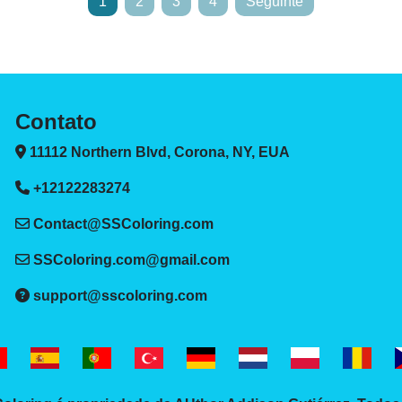
1
2
3
4
Seguinte
Contato
11112 Northern Blvd, Corona, NY, EUA
+12122283274
Contact@SSColoring.com
SSColoring.com@gmail.com
support@sscoloring.com