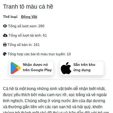
Tranh tô màu cá hề
Thể loại:
Động Vật
Tổng số lượt xem:
280
Tổng số lượt tải ảnh:
61
Tổng số bản in:
161
Tổng hợp các bài tô màu trực tuyến:
10
Nhận được nó
Sẵn trên kho
trên Google Play
ứng dụng
Cá hề là một trong những sinh vật biển dễ nhận biết nhất,
được yêu thích bởi màu cam rực rỡ, sọc trắng và vẻ ngoài
tinh nghịch. Chúng sống ở vùng nước ấm của đại dương
và thường gắn liền với các rạn san hô và hải quỳ, khiến
chúng trở thành một chủ đề thú vị và hấp dẫn đối với trẻ em.