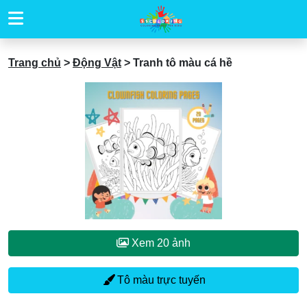
Trang chủ
>
Động Vật
>
Tranh tô màu cá hề
Xem 20 ảnh
Tô màu trực tuyến