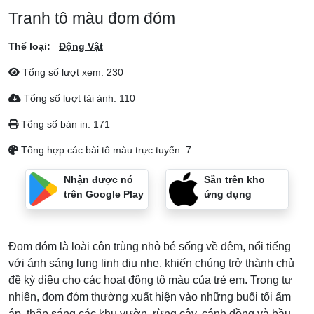
Tranh tô màu đom đóm
Thể loại:
Động Vật
Tổng số lượt xem:
230
Tổng số lượt tải ảnh:
110
Tổng số bản in:
171
Tổng hợp các bài tô màu trực tuyến:
7
Nhận được nó
Sẵn trên kho
trên Google Play
ứng dụng
Đom đóm là loài côn trùng nhỏ bé sống về đêm, nổi tiếng
với ánh sáng lung linh dịu nhẹ, khiến chúng trở thành chủ
đề kỳ diệu cho các hoạt động tô màu của trẻ em. Trong tự
nhiên, đom đóm thường xuất hiện vào những buổi tối ấm
áp, thắp sáng các khu vườn, rừng cây, cánh đồng và bầu