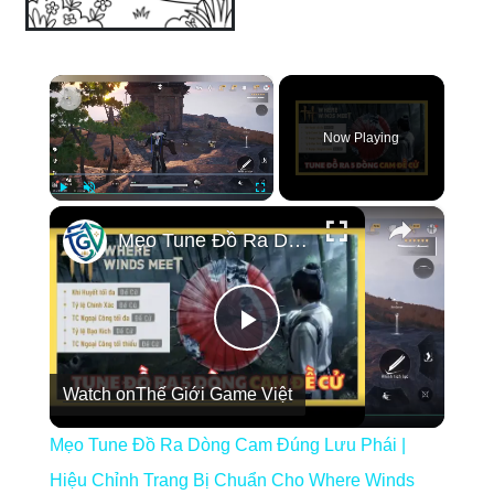
×
Now Playing
×
Play
Unmute
Fullscreen
Mẹo Tune Đồ Ra Dòng Cam Đúng Lưu Phái | Hiệu Chỉnh Trang Bị Chuẩn Cho Where Winds Meet
Play
Watch on
Thế Giới Game Việt
Video
Mẹo Tune Đồ Ra Dòng Cam Đúng Lưu Phái |
Hiệu Chỉnh Trang Bị Chuẩn Cho Where Winds