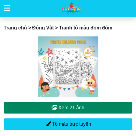
Trang chủ
>
Động Vật
>
Tranh tô màu đom đóm
Xem 21 ảnh
Tô màu trực tuyến