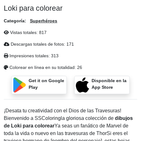
Loki para colorear
Categoría:
Superhéroes
Vistas totales:
817
Descargas totales de fotos:
171
Impresiones totales:
313
Colorear en línea en su totalidad:
26
Get it on Google
Disponible en la
Play
App Store
¡Desata tu creatividad con el Dios de las Travesuras!
Bienvenido a SSColoringla gloriosa colección de
dibujos
de Loki para colorear
Ya seas un fanático de Marvel de
toda la vida o nuevo en las travesuras de ThorSi eres el
travieso hermano de [nombre del personaje], estas hojas