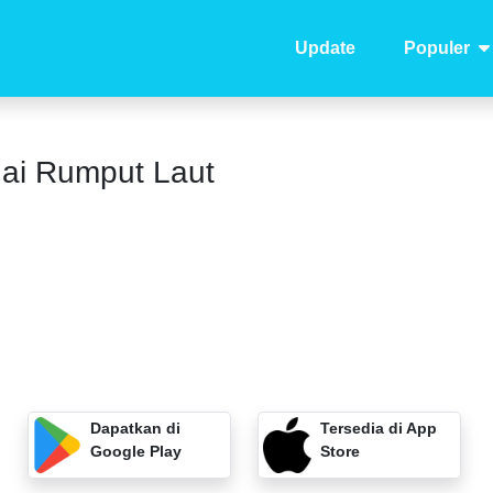
Update
Populer
ai Rumput Laut
Dapatkan di
Tersedia di App
Google Play
Store