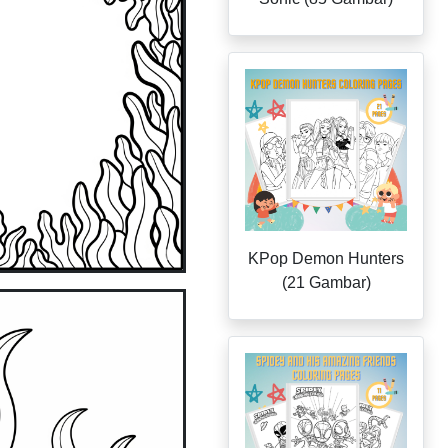
KPop Demon Hunters
(21 Gambar)