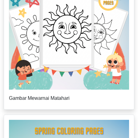
Gambar Mewarnai Matahari