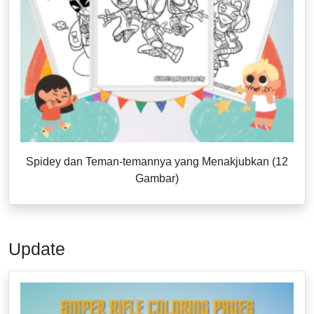
Spidey dan Teman-temannya yang Menakjubkan (12
Gambar)
Update