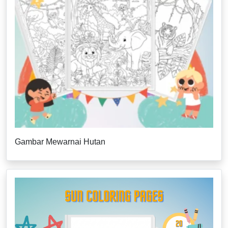
Gambar Mewarnai Hutan