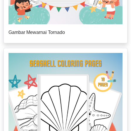
Gambar Mewarnai Tornado