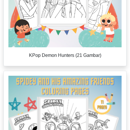
KPop Demon Hunters (21 Gambar)