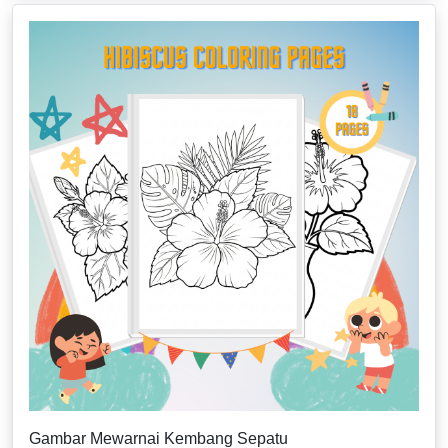
Gambar Mewarnai Kembang Sepatu