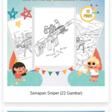
Senapan Sniper (22 Gambar)