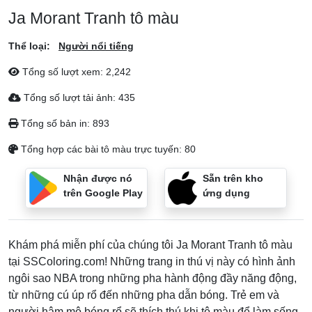
Ja Morant Tranh tô màu
Thể loại:
Người nổi tiếng
Tổng số lượt xem:
2,242
Tổng số lượt tải ảnh:
435
Tổng số bản in:
893
Tổng hợp các bài tô màu trực tuyến:
80
Nhận được nó
Sẵn trên kho
trên Google Play
ứng dụng
Khám phá miễn phí của chúng tôi Ja Morant Tranh tô màu
tại SSColoring.com! Những trang in thú vị này có hình ảnh
ngôi sao NBA trong những pha hành động đầy năng động,
từ những cú úp rổ đến những pha dẫn bóng. Trẻ em và
người hâm mộ bóng rổ sẽ thích thú khi tô màu để làm sống