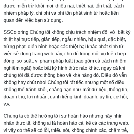
được miễn trừ khỏi mọi khiếu nại, thiệt hại, tổn thất, trách
nhiệm pháp lý, chi phí và phí tổn phát sinh từ hoặc liên
quan đến việc bạn sử dụng.
SSColoring Chúng tôi không chịu trách nhiệm đối với bất kỳ
thiệt hại trực tiếp, gián tiếp, ngẫu nhiên, hậu quả, đặc biệt,
trừng phạt, điển hình hoặc các thiệt hại khác phát sinh từ
việc sử dụng trang web này, cho dù trong một vụ kiện hợp
đồng, sơ suất, vi phạm pháp luật (bao gồm cả trách nhiệm
nghiêm ngặt) hoặc bất kỳ hình thức nào khác, ngay cả khi
chúng tôi đã được thông báo về khả năng đó. Điều đó vẫn
không hay chút nào! Chúng tôi rất tiếc nhưng một số điều
không thể tránh khỏi, chẳng hạn như mất dữ liệu, thông tin,
doanh thu, lợi nhuận, danh tiếng kinh doanh, uy tín, cơ hội,
v.v.
Chúng ta có thể hướng tới sự hoàn hảo nhưng hãy nhìn
nhận thực tế, không ai là hoàn hảo cả, kể cả các trang web,
vì vậy có thể sẽ có lỗi, thiếu sót, không chính xác, chậm trễ,