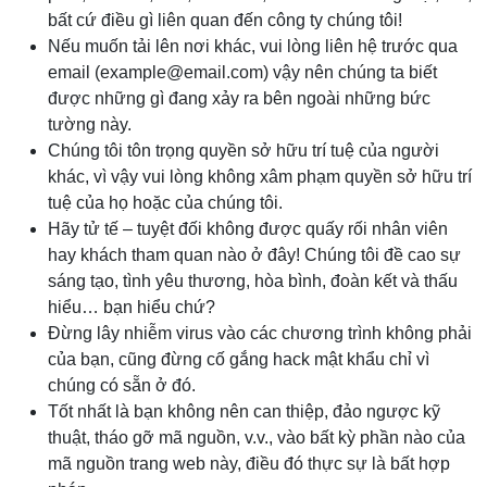
bất cứ điều gì liên quan đến công ty chúng tôi!
Nếu muốn tải lên nơi khác, vui lòng liên hệ trước qua
email (
example@email.com
) vậy nên chúng ta biết
được những gì đang xảy ra bên ngoài những bức
tường này.
Chúng tôi tôn trọng quyền sở hữu trí tuệ của người
khác, vì vậy vui lòng không xâm phạm quyền sở hữu trí
tuệ của họ hoặc của chúng tôi.
Hãy tử tế – tuyệt đối không được quấy rối nhân viên
hay khách tham quan nào ở đây! Chúng tôi đề cao sự
sáng tạo, tình yêu thương, hòa bình, đoàn kết và thấu
hiểu… bạn hiểu chứ?
Đừng lây nhiễm virus vào các chương trình không phải
của bạn, cũng đừng cố gắng hack mật khẩu chỉ vì
chúng có sẵn ở đó.
Tốt nhất là bạn không nên can thiệp, đảo ngược kỹ
thuật, tháo gỡ mã nguồn, v.v., vào bất kỳ phần nào của
mã nguồn trang web này, điều đó thực sự là bất hợp