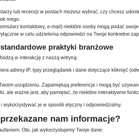
arzy lub recenzji w postach możesz wybrać, czy chcesz udostę
bok niego.
formularz kontaktowy, e-mail) niektóre osoby mogą podać swoje
wyłącznie w celu udzielenia odpowiedzi na Twoje konkretne zap
– standardowe praktyki branżowe
odzą w interakcję z naszą witryną:
iera adresy IP, typy przeglądarek i dane dotyczące kliknięć (o
na Twoim urządzeniu. Zapamiętują preferencje i mogą być używ
i, ale ważne jest, aby pamiętać, że niektóre interaktywne funkc
 i wykorzystywać je w sposób etyczny i odpowiedzialny.
 przekazane nam informacje?
zaufaniem. Oto, jak wykorzystujemy Twoje dane: