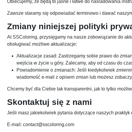
Obiecujemy, że będą to jasne i łatwe do naśladowania instr
Zawsze staramy się odpowiadać terminowo i dawać naszym
Zmiany niniejszej polityki pryw
At SSColoring, przysięgamy na nasze zobowiązanie do aktua
obsługiwać możliwe aktualizacje:
Aktualizacje zasad: Zastrzegamy sobie prawo do zmiany
wejścia w życie u góry. Zalecamy, aby od czasu do czas
Powiadomienie o zmianach: Jeśli kiedykolwiek zmienim
wiadomość e-mail z opisem zmian lub możesz zobaczyć
Chcemy być dla Ciebie tak transparentni, jak to tylko możl
Skontaktuj się z nami
Jeśli masz jakiekolwiek pytania dotyczące naszych praktyk 
E-mail:
contact@sscoloring.com