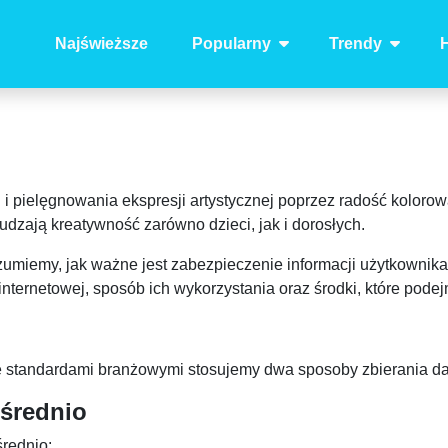
Najświeższe
Popularny
Trendy
H
i i pielęgnowania ekspresji artystycznej poprzez radość kolor
dzają kreatywność zarówno dzieci, jak i dorosłych.
iemy, jak ważne jest zabezpieczenie informacji użytkownika, z
internetowej, sposób ich wykorzystania oraz środki, które pode
ze standardami branżowymi stosujemy dwa sposoby zbierania d
ośrednio
rednio: