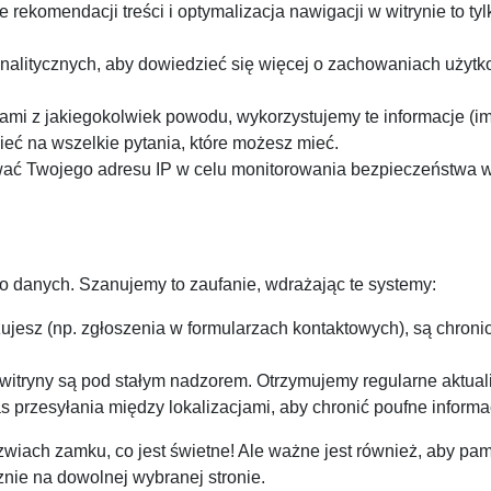
ekomendacji treści i optymalizacja nawigacji w witrynie to t
 analitycznych, aby dowiedzieć się więcej o zachowaniach użyt
ami z jakiegokolwiek powodu, wykorzystujemy te informacje (imi
ć na wszelkie pytania, które możesz mieć.
ć Twojego adresu IP w celu monitorowania bezpieczeństwa w
wo danych. Szanujemy to zaufanie, wdrażając te systemy:
jesz (np. zgłoszenia w formularzach kontaktowych), są chro
a witryny są pod stałym nadzorem. Otrzymujemy regularne aktua
rzesyłania między lokalizacjami, aby chronić poufne informacj
zwiach zamku, co jest świetne! Ale ważne jest również, aby pa
znie na dowolnej wybranej stronie.