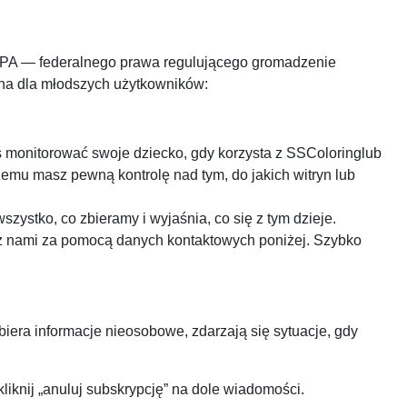
OPPA — federalnego prawa regulującego gromadzenie
olna dla młodszych użytkowników:
ś monitorować swoje dziecko, gdy korzysta z SSColoringlub
czemu masz pewną kontrolę nad tym, do jakich witryn lub
zystko, co zbieramy i wyjaśnia, co się z tym dzieje.
 z nami za pomocą danych kontaktowych poniżej. Szybko
era informacje nieosobowe, zdarzają się sytuacje, gdy
kliknij „anuluj subskrypcję” na dole wiadomości.