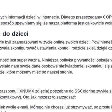
ych informacji dzieci w Internecie. Dlatego przestrzegamy C
ki sposób upewniamy się, że nasza platforma jest całkowicie w
 do dzieci
wie byli zaangażowani w życie online swoich dzieci. Powiniene
zwala skonfigurować ustawienia kontroli rodzicielskiej, dzięki 
ość jest super ważna. Niniejsza polityka prywatności opisuje ws
 wysłało nam swoje dane osobowe nieświadomie, skontaktuj się
je, które możemy mieć po naszej stronie.
szportu i XNUMX zdjęcia) potrzebne do SSColoring zwykle zbi
kontaktowy). Oto, jak możesz to zarządzać:
ek wyśle ​​e-mail, którego nie chcesz już otrzymywać, po prostu 