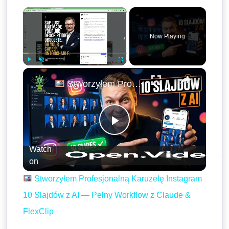
×
Now Playing
×
Play
Unmute
Fullscreen
Stworzyłem Profesjonalną Karuzelę Instagram 10 Slajdów z AI — Pełny Workflow z Claude & FlexClip
Play
Watch
Video
on
Stworzyłem Profesjonalną Karuzelę Instagram
10 Slajdów z AI — Pełny Workflow z Claude &
FlexClip