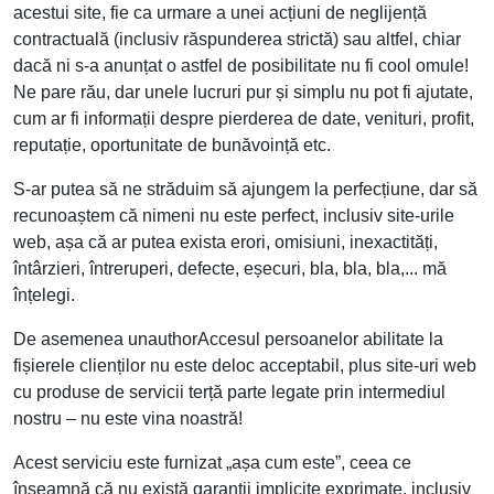
acestui site, fie ca urmare a unei acțiuni de neglijență
contractuală (inclusiv răspunderea strictă) sau altfel, chiar
dacă ni s-a anunțat o astfel de posibilitate nu fi cool omule!
Ne pare rău, dar unele lucruri pur și simplu nu pot fi ajutate,
cum ar fi informații despre pierderea de date, venituri, profit,
reputație, oportunitate de bunăvoință etc.
S-ar putea să ne străduim să ajungem la perfecțiune, dar să
recunoaștem că nimeni nu este perfect, inclusiv site-urile
web, așa că ar putea exista erori, omisiuni, inexactități,
întârzieri, întreruperi, defecte, eșecuri, bla, bla, bla,... mă
înțelegi.
De asemenea unauthorAccesul persoanelor abilitate la
fișierele clienților nu este deloc acceptabil, plus site-uri web
cu produse de servicii terță parte legate prin intermediul
nostru – nu este vina noastră!
Acest serviciu este furnizat „așa cum este”, ceea ce
înseamnă că nu există garanții implicite exprimate, inclusiv