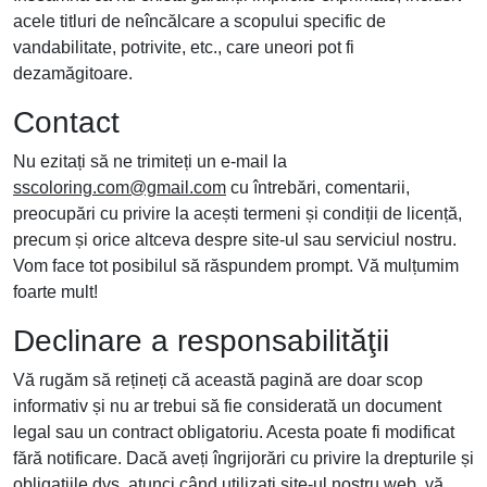
acele titluri de neîncălcare a scopului specific de
vandabilitate, potrivite, etc., care uneori pot fi
dezamăgitoare.
Contact
Nu ezitați să ne trimiteți un e-mail la
sscoloring.com@gmail.com
cu întrebări, comentarii,
preocupări cu privire la acești termeni și condiții de licență,
precum și orice altceva despre site-ul sau serviciul nostru.
Vom face tot posibilul să răspundem prompt. Vă mulțumim
foarte mult!
Declinare a responsabilităţii
Vă rugăm să rețineți că această pagină are doar scop
informativ și nu ar trebui să fie considerată un document
legal sau un contract obligatoriu. Acesta poate fi modificat
fără notificare. Dacă aveți îngrijorări cu privire la drepturile și
obligațiile dvs. atunci când utilizați site-ul nostru web, vă