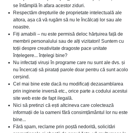
se întâmplă în afara acestor ziduri.
Respectăm drepturile de proprietate intelectuală ale
altora, așa că vă rugăm să nu le încălcați lor sau ale
noastre.
Fiți amabili – nu este permisă deloc hărțuirea față de
membrii personalului sau de alți vizitatori! Suntem cu
toții despre creativitate dragoste pace unitate
înțelegere... înțelegi bine?
Nu infectați viruși în programe care nu sunt ale dvs. și
nu încercați să piratați parole doar pentru că sunt acolo
cerșind.
Cel mai bine este dacă nu modificați dezasamblarea
prin inginerie inversă etc., orice parte a codului acestui
site web este de fapt ilegală.
Nici să pretinzi că ești altcineva care colectează
informații de la oameni fără consimțământul lor nu este
bine...
Fără spam, reclame prin poștă nedorită, solicitări