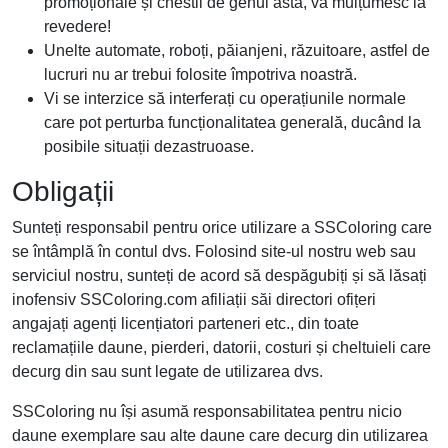
promoționale și chestii de genul ăsta, vă mulțumesc la
revedere!
Unelte automate, roboți, păianjeni, răzuitoare, astfel de
lucruri nu ar trebui folosite împotriva noastră.
Vi se interzice să interferați cu operațiunile normale
care pot perturba funcționalitatea generală, ducând la
posibile situații dezastruoase.
Obligații
Sunteți responsabil pentru orice utilizare a SSColoring care
se întâmplă în contul dvs. Folosind site-ul nostru web sau
serviciul nostru, sunteți de acord să despăgubiți și să lăsați
inofensiv SSColoring.com afiliații săi directori ofițeri
angajați agenți licențiatori parteneri etc., din toate
reclamațiile daune, pierderi, datorii, costuri și cheltuieli care
decurg din sau sunt legate de utilizarea dvs.
SSColoring nu își asumă responsabilitatea pentru nicio
daune exemplare sau alte daune care decurg din utilizarea