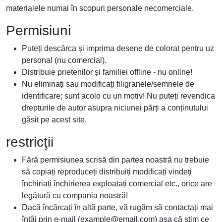
materialele numai în scopuri personale necomerciale.
Permisiuni
Puteți descărca și imprima desene de colorat pentru uz
personal (nu comercial).
Distribuie prietenilor și familiei offline - nu online!
Nu eliminați sau modificați filigranele/semnele de
identificare; sunt acolo cu un motiv! Nu puteți revendica
drepturile de autor asupra niciunei părți a conținutului
găsit pe acest site.
restricţii
Fără permisiunea scrisă din partea noastră nu trebuie
să copiați reproduceți distribuiți modificați vindeți
închiriați închirierea exploatați comercial etc., orice are
legătură cu compania noastră!
Dacă încărcați în altă parte, vă rugăm să contactați mai
întâi prin e-mail (
example@email.com
) așa că știm ce