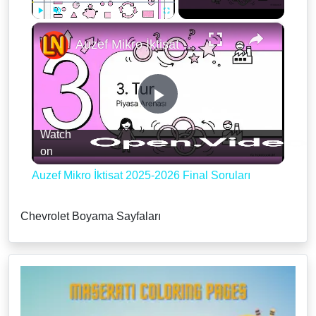
×
Play
Unmute
Fullscreen
Auzef Mikro İktisat 2025-2026 Final Soruları
Play
Watch
Video
on
Auzef Mikro İktisat 2025-2026 Final Soruları
Chevrolet Boyama Sayfaları