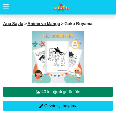
Ana Sayfa
>
Anime ve Manga
>
Goku Boyama
40 fotoğrafı görüntüle
Çevrimiçi boyama