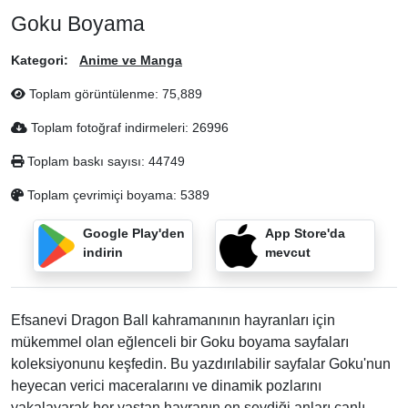
Goku Boyama
Kategori:
Anime ve Manga
Toplam görüntülenme:
75,889
Toplam fotoğraf indirmeleri:
26996
Toplam baskı sayısı:
44749
Toplam çevrimiçi boyama:
5389
Google Play'den
App Store'da
indirin
mevcut
Efsanevi Dragon Ball kahramanının hayranları için
mükemmel olan eğlenceli bir Goku boyama sayfaları
koleksiyonunu keşfedin. Bu yazdırılabilir sayfalar Goku'nun
heyecan verici maceralarını ve dinamik pozlarını
yakalayarak her yaştan hayranın en sevdiği anları canlı