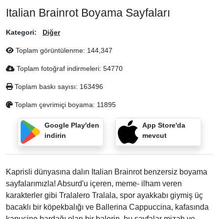
Italian Brainrot Boyama Sayfaları
Kategori:
Diğer
Toplam görüntülenme:
144,347
Toplam fotoğraf indirmeleri:
54770
Toplam baskı sayısı:
163496
Toplam çevrimiçi boyama:
11895
Google Play'den
App Store'da
indirin
mevcut
Kaprisli dünyasına dalın Italian Brainrot benzersiz boyama
sayfalarımızla! Absurd'u içeren, meme- ilham veren
karakterler gibi Tralalero Tralala, spor ayakkabı giymiş üç
bacaklı bir köpekbalığı ve Ballerina Cappuccina, kafasında
kapuçino bardağı olan bir balerin, bu sayfalar mizah ve