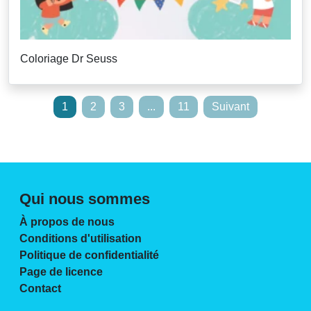
Coloriage Dr Seuss
Pagination
1
2
3
...
11
Suivant
des
articles
Qui nous sommes
À propos de nous
Conditions d'utilisation
Politique de confidentialité
Page de licence
Contact