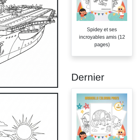
Spidey et ses
incroyables amis (12
pages)
Dernier