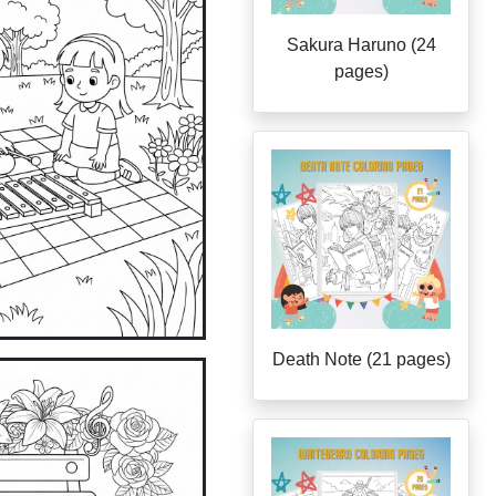
Sakura Haruno (24
pages)
Death Note (21 pages)