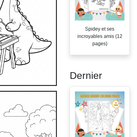
Spidey et ses
incroyables amis (12
pages)
Dernier