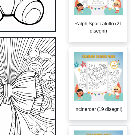
Ralph Spaccatutto (21
disegni)
Incineroar (19 disegni)