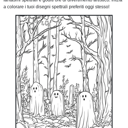
a colorare i tuoi disegni spettrali preferiti oggi stesso!