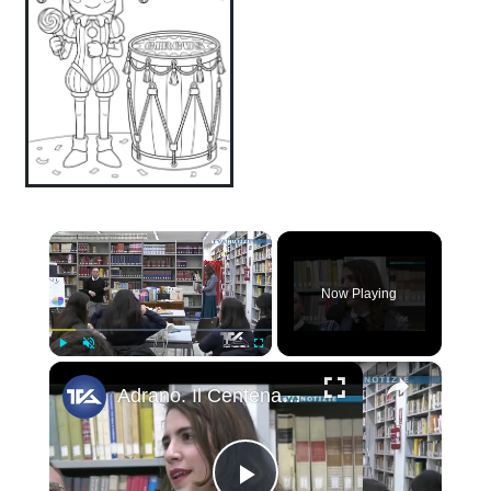
×
Now Playing
×
Play
Unmute
Fullscreen
Adrano. Il Centenario della biblioteca comunale