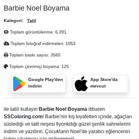
Barbie Noel Boyama
Kategori:
Tatil
Toplam görüntülenme:
6,391
Toplam fotoğraf indirmeleri:
1053
Toplam baskı sayısı:
3565
Toplam çevrimiçi boyama:
125
Google Play'den
App Store'da
indirin
mevcut
ile tatili kutlayın
Barbie Noel Boyama
itibaren
SSColoring.com
! Barbie'nin kış kıyafetleri içinde, ağaçları
süslediği ve tatil neşesi fiyonkdığı güzel şenlik sahnelerini
indirin ve yazdırın. Çocukların Noel'de yaratıcı eğlencenin
tadını çıkarması için mükemmel!