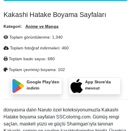
Kakashi Hatake Boyama Sayfaları
Kategori:
Anime ve Manga
Toplam görüntülenme:
1,340
Toplam fotoğraf indirmeleri:
460
Toplam baskı sayısı:
680
Toplam çevrimiçi boyama:
102
Google Play'den
App Store'da
indirin
mevcut
dünyasına dalın Naruto özel koleksiyonumuzla Kakashi
Hatake boyama sayfaları SSColoring.com. Gümüş rengi
saçları, maskeli yüzü ve güçlü Sharingan'ıyla tanınan
Kakashi, serinin en sevilen karakterlerinden biridir. Ücretsiz