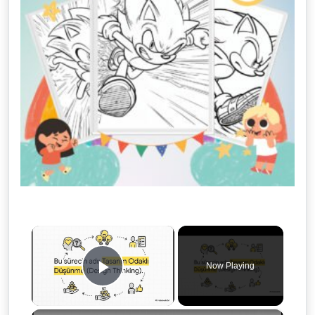
×
Now Playing
Play Video
×