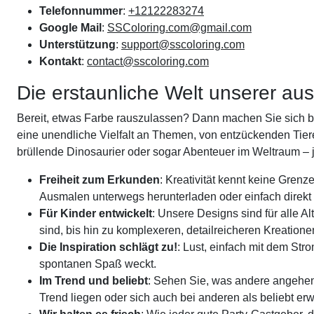
Telefonnummer
:
+12122283274
Google Mail
:
SSColoring.com@gmail.com
Unterstützung
:
support@sscoloring.com
Kontakt
:
contact@sscoloring.com
Die erstaunliche Welt unserer aus
Bereit, etwas Farbe rauszulassen? Dann machen Sie sich ber
eine unendliche Vielfalt an Themen, von entzückenden Tier
brüllende Dinosaurier oder sogar Abenteuer im Weltraum – 
Freiheit zum Erkunden
: Kreativität kennt keine Gren
Ausmalen unterwegs herunterladen oder einfach direkt 
Für Kinder entwickelt
: Unsere Designs sind für alle A
sind, bis hin zu komplexeren, detailreicheren Kreation
Die Inspiration schlägt zu!
: Lust, einfach mit dem Str
spontanen Spaß weckt.
Im Trend und beliebt
: Sehen Sie, was andere angehen
Trend liegen oder sich auch bei anderen als beliebt er