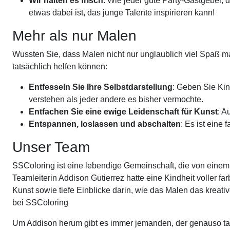
Wir halten es frisch
: Wie jeder gute Party-Gastgeber, d
etwas dabei ist, das junge Talente inspirieren kann!
Mehr als nur Malen
Wussten Sie, dass Malen nicht nur unglaublich viel Spaß mac
tatsächlich helfen können:
Entfesseln Sie Ihre Selbstdarstellung
: Geben Sie Kin
verstehen als jeder andere es bisher vermochte.
Entfachen Sie eine ewige Leidenschaft für Kunst
: A
Entspannen, loslassen und abschalten
: Es ist eine
Unser Team
SSColoring ist eine lebendige Gemeinschaft, die von einem 
Teamleiterin Addison Gutierrez hatte eine Kindheit voller 
Kunst sowie tiefe Einblicke darin, wie das Malen das kreativ
bei SSColoring
Um Addison herum gibt es immer jemanden, der genauso talen