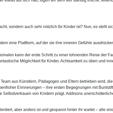
er etwas auf sich hält, fügen wir dem Mix ständig frische, leben
ht, sondern auch sehr nützlich für Kinder ist? Nun, es stellt s
dern eine Plattform, auf der sie ihre inneren Gefühle ausdrücken
usmalen kann der erste Schritt zu einer lohnenden Reise der Fa
 fantastische Möglichkeit für Kinder, Achtsamkeit zu üben und in
Team aus Künstlern, Pädagogen und Eltern betrieben wird, die d
farbenfroher Erinnerungen – ihre ersten Begegnungen mit Buntst
e Selbstvertrauen von Kindern prägt. Addisons unerschütterliche
tiert, aber anders ist und gespannt hinter ihr wartet – alle si