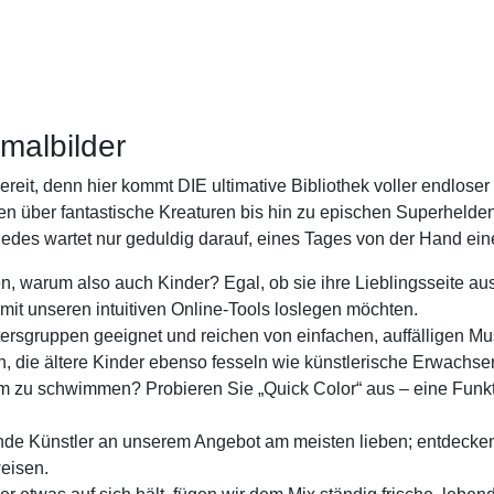
malbilder
eit, denn hier kommt DIE ultimative Bibliothek voller endloser 
en über fantastische Kreaturen bis hin zu epischen Superheld
jedes wartet nur geduldig darauf, eines Tages von der Hand e
zen, warum also auch Kinder? Egal, ob sie ihre Lieblingsseite a
mit unseren intuitiven Online-Tools loslegen möchten.
ltersgruppen geeignet und reichen von einfachen, auffälligen Mu
en, die ältere Kinder ebenso fesseln wie künstlerische Erwachse
om zu schwimmen? Probieren Sie „Quick Color“ aus – eine Funktio
de Künstler an unserem Angebot am meisten lieben; entdecken 
weisen.