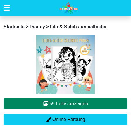
Startseite
>
Disney
>
Lilo & Stitch ausmalbilder
55 Fotos anzeigen
Online-Färbung