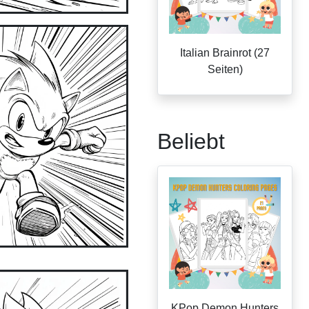
Italian Brainrot (27
Seiten)
Beliebt
KPop Demon Hunters