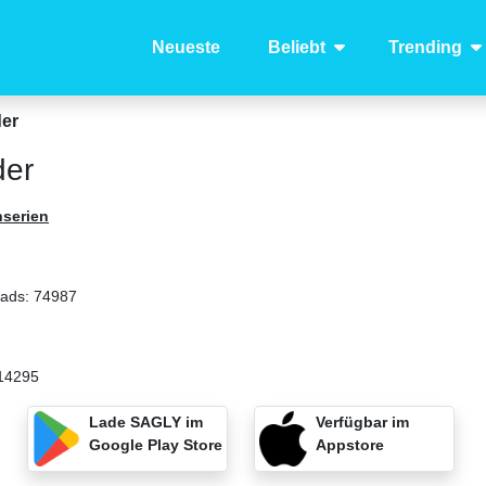
Neueste
Beliebt
Trending
der
der
hserien
oads:
74987
14295
Lade SAGLY im
Verfügbar im
Google Play Store
Appstore