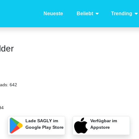
Neueste
Beliebt
Trending
lder
oads:
642
94
Lade SAGLY im
Verfügbar im
Google Play Store
Appstore