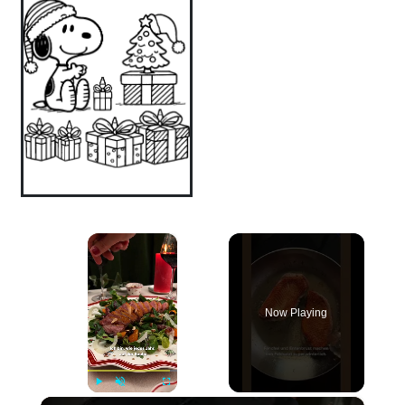
×
Now Playing
×
Play
Unmute
Fullscreen